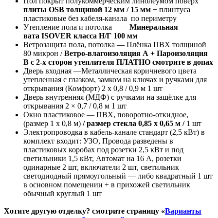
Пол покрыт полукоммерческим линолеумом поверх
плиты OSB толщиной 12 мм / 15 мм
+ плинтуса
пластиковые без кабеля-канала по периметру
Утепление пола и потолка —
Минеральная
вата ISOVER класса Н/Г 100 мм
Ветрозащита пола, потолка — Плёнка ПВХ толщиной
80 микрон /
Ветро-влагоизоляция А + Пароизоляция
В с 2-х сторон утеплителя ПЛАТНО смотрите в допах
Дверь входная —Металлическая коричневого цвета
утепленная с глазком, замком на ключах и ручками для
открывания (Комфорт) 2 х 0,8 / 0,9 м 1 шт
Дверь внутренняя (МДФ) с ручками на защёлке для
открывания 2 × 0,7 / 0,8 м 1 шт
Окно пластиковое — ПВХ, поворотно-откидное,
(размер 1 х 0,8 м)
/ размер стекла 0,85 х 0,65 м /
1 шт
Электропроводка в кабель-канале стандарт (2,5 кВт) в
комплект входит: УЗО, Провода разведены в
пластиковых коробах под розетки 2,5 кВт и под
светильники 1,5 кВт, Автомат на 16 А, розетки
одинарные 2 шт, включатели 2 шт, светильник
светодиодный прямоугольный — либо квадратный 1 шт
в основном помещении + в прихожей светильник
обычный круглый 1 шт
Хотите другую отделку? смотрите страницу «
Варианты