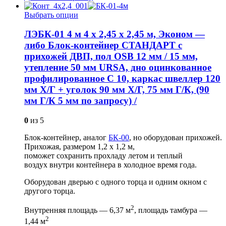
Выбрать опции
ЛЭБК-01 4 м 4 х 2,45 х 2,45 м, Эконом —
либо Блок-контейнер СТАНДАРТ с
прихожей ДВП, пол OSB 12 мм / 15 мм,
утепление 50 мм URSA, дно оцинкованное
профилированное С 10, каркас швеллер 120
мм Х/Г + уголок 90 мм Х/Г, 75 мм Г/К, (90
мм Г/К 5 мм по запросу) /
0
из 5
Блок-контейнер, аналог
БК-00
, но оборудован прихожей.
Прихожая, размером 1,2 х 1,2 м,
поможет сохранить прохладу летом и теплый
воздух внутри контейнера в холодное время года.
Оборудован дверью с одного торца и одним окном с
другого торца.
2
Внутренняя площадь — 6,37 м
, площадь тамбура —
2
1,44 м