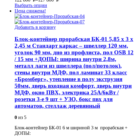
Выбрать опции
Цена снижена!
Добавить в корзину
Блок-контейнер прорабская БК-01 5,85 х 3 х
2,45 м Стандарт каркас – швеллер 120 мм,
уголок 90 мм, дно из профлиста, пол OSB 12
/ 15 мм +ДОПЫ: ширина внутри 2,8м,
металл лаги из швеллера (пол/потолок),
стены внутри МДФ, пол ламинат 33 класс
«Бромберг», утепление в полу экструзия
50мм, дверь входная комфорт, дверь внутри
МДФ, окно ПВХ, электрика 25А/6кВт /
розетки 3-е 9 шт + УЗО, бокс пвх для
автоматов, стеллаж деревянный
0
из 5
Блок-контейнер БК-01 6 м шириной 3 м прорабская +
ДОПЫ: