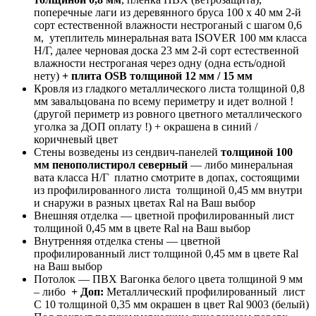
поперечные лаги из деревянного бруса 100 х 40 мм 2-й
сорт естественной влажности нестроганый с шагом 0,6
м, утеплитель минеральная вата ISOVER 100 мм класса
Н/Г, далее черновая доска 23 мм 2-й сорт естественной
влажности нестроганая через одну (одна есть/одной
нету)
+ плита OSB толщиной 12 мм / 15 мм
Кровля из гладкого металлического листа толщиной 0,8
мм завальцована по всему периметру и идет волной !
(другой периметр из ровного цветного металлического
уголка за ДОП оплату !) + окрашена в синий /
коричневый цвет
Стены возведены из сендвич-панелей
толщиной 100
мм пенополистирол северный
— либо минеральная
вата класса Н/Г платно смотрите в допах, состоящими
из профилированного листа толщиной 0,45 мм внутри
и снаружи в разных цветах Ral на Ваш выбор
Внешняя отделка — цветной профилированный лист
толщиной 0,45 мм в цвете Ral на Ваш выбор
Внутренняя отделка стены — цветной
профилированный лист толщиной 0,45 мм в цвете Ral
на Ваш выбор
Потолок — ПВХ Вагонка белого цвета толщиной 9 мм
– либо
+ Доп:
Металлический профилированный лист
С 10 толщиной 0,35 мм окрашен в цвет Ral 9003 (белый)