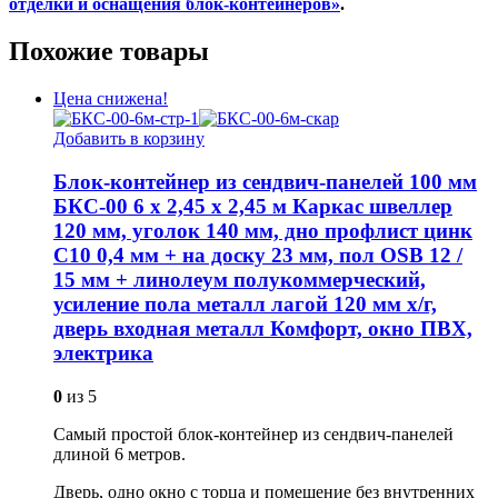
отделки и оснащения блок-контейнеров»
.
Похожие товары
Цена снижена!
Добавить в корзину
Блок-контейнер из сендвич-панелей 100 мм
БКС-00 6 х 2,45 х 2,45 м Каркас швеллер
120 мм, уголок 140 мм, дно профлист цинк
С10 0,4 мм + на доску 23 мм, пол OSB 12 /
15 мм + линолеум полукоммерческий,
усиление пола металл лагой 120 мм х/г,
дверь входная металл Комфорт, окно ПВХ,
электрика
0
из 5
Самый простой блок-контейнер из сендвич-панелей
длиной 6 метров.
Дверь, одно окно с торца и помещение без внутренних