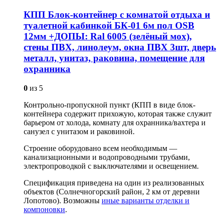
КПП Блок-контейнер с комнатой отдыха и
туалетной кабинкой БК-01 6м пол OSB
12мм +ДОПЫ: Ral 6005 (зелёный мох),
стены ПВХ, линолеум, окна ПВХ 3шт, дверь
металл, унитаз, раковина, помещение для
охранника
0
из 5
Контрольно-пропускной пункт (КПП в виде блок-
контейнера содержит прихожую, которая также служит
барьером от холода, комнату для охранника/вахтера и
санузел с унитазом и раковиной.
Строение оборудовано всем необходимым —
канализационными и водопроводными трубами,
электропроводкой с выключателями и освещением.
Спецификация приведена на один из реализованных
объектов (Солнечногорский район, 2 км от деревни
Лопотово). Возможны
иные варианты отделки и
компоновки
.