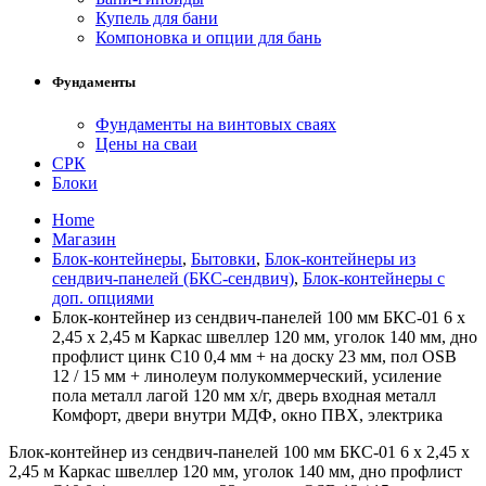
Купель для бани
Компоновка и опции для бань
Фундаменты
Фундаменты на винтовых сваях
Цены на сваи
СРК
Блоки
Home
Магазин
Блок-контейнеры
,
Бытовки
,
Блок-контейнеры из
сендвич-панелей (БКС-сендвич)
,
Блок-контейнеры с
доп. опциями
Блок-контейнер из сендвич-панелей 100 мм БКС-01 6 х
2,45 х 2,45 м Каркас швеллер 120 мм, уголок 140 мм, дно
профлист цинк С10 0,4 мм + на доску 23 мм, пол OSB
12 / 15 мм + линолеум полукоммерческий, усиление
пола металл лагой 120 мм х/г, дверь входная металл
Комфорт, двери внутри МДФ, окно ПВХ, электрика
Блок-контейнер из сендвич-панелей 100 мм БКС-01 6 х 2,45 х
2,45 м Каркас швеллер 120 мм, уголок 140 мм, дно профлист