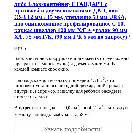
либо Блок-контейнер СТАНДАРТ с
прихожей и двумя комнатами ДВП, пол
OSB 12 мм / 15 мм, утепление 50 мм URSA,
дно оцинкованное профилированное С 10,
каркас швеллер 120 мм Х/Г + уголок 90 мм
Х/Г, 75 мм Г/К, (90 мм Г/К 5 мм по запросу) /
0
из 5
Блок-контейнер, оборудован прихожей (которую можно
превратить в мини-кухню) и двумя комнатами. В
каждой комнате свое окно.
2
Площадь каждой комнаты примерно 4,51 м
, что
позволяет установить по одной двухярусной кровати
внутри и, например, вешалку для рабочей одежды и
стол со стульями.
2
2
Внутренняя площадь — 9,02 м
, по 4,51 м
на каждую
2
комнату площадь тамбура — 2,58 м
Узнать подробности!