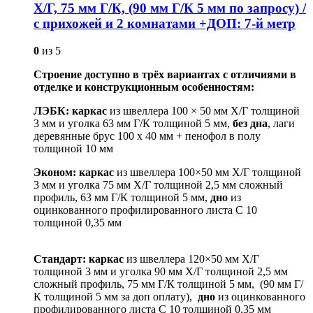
Х/Г, 75 мм Г/К, (90 мм Г/К 5 мм по запросу) /
с прихожей и 2 комнатами +ДОП: 7-й метр
0
из 5
Строение доступно в трёх вариантах с отличиями в
отделке и конструкционным особенностям:
ЛЭБК: каркас
из швеллера 100 × 50 мм Х/Г толщиной
3 мм и уголка 63 мм Г/К толщиной 5 мм,
без
дна
, лаги
деревянные брус 100 х 40 мм + пенофол в полу
толщиной 10 мм
Эконом: каркас
из швеллера 100×50 мм Х/Г толщиной
3 мм и уголка 75 мм Х/Г толщиной 2,5 мм сложный
профиль, 63 мм Г/К толщиной 5 мм,
дно
из
оцинкованного профилированного листа С 10
толщиной 0,35 мм
Стандарт:
каркас
из швеллера 120×50 мм Х/Г
толщиной 3 мм и уголка 90 мм Х/Г толщиной 2,5 мм
сложный профиль, 75 мм Г/К толщиной 5 мм, (90 мм Г/
К толщиной 5 мм за доп оплату),
дно
из оцинкованного
профилированного листа С 10 толщиной 0,35 мм