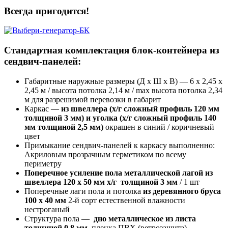
Всегда пригодится!
Стандартная комплектация блок-контейнера из
сендвич-панелей:
Габаритные наружные размеры (Д х Ш х В) — 6 х 2,45 х
2,45 м / высота потолка 2,14 м / max высота потолка 2,34
м
для разрешимой перевозки в габарит
Каркас —
из швеллера (х/г сложный профиль 120 мм
толщиной 3 мм) и уголка (х/г сложный профиль 140
мм толщиной 2,5 мм)
окрашен в синий / коричневый
цвет
Примыкание сендвич-панелей к каркасу выполненно:
Акриловым прозрачным герметиком по всему
периметру
Поперечное усиление пола металлической лагой из
швеллера 120 х 50 мм х/г толщиной 3 мм
/ 1 шт
Поперечные лаги пола и потолка
из деревянного бруса
100 х 40 мм
2-й сорт естественной влажности
нестроганый
Структура пола —
дно металлическое из листа
толщиной 0,8 мм
, пленка ПВХ (ветрозащита),