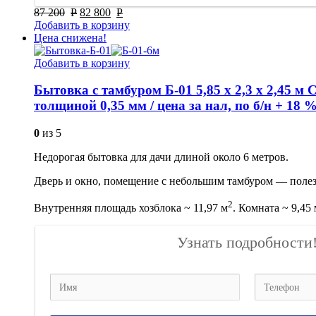
87 200
Р
82 800
Р
Добавить в корзину
Цена снижена!
Добавить в корзину
Бытовка с тамбуром Б-01 5,85 х 2,3 х 2,45
толщиной 0,35 мм / цена за нал, по б/н + 18 
0
из 5
Недорогая бытовка для дачи длиной около 6 метров.
Дверь и окно, помещение с небольшим тамбуром — полез
2
Внутренняя площадь хозблока ~ 11,97 м
. Комната ~ 9,45
Узнать подробности