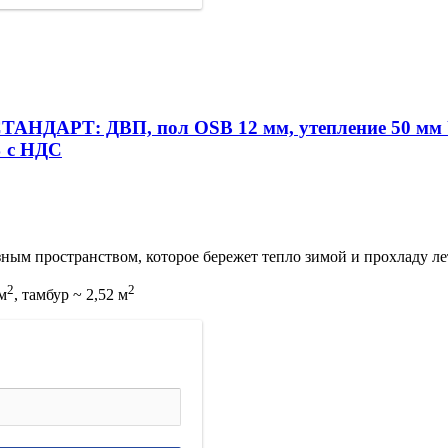
 м СТАНДАРТ: ДВП, пол OSB 12 мм, утепление 50 м
% с НДС
ным пространством, которое бережет тепло зимой и прохладу ле
2
2
 м
, тамбур ~ 2,52 м
!