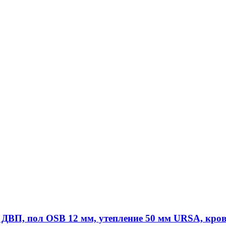
: ДВП, пол OSB 12 мм, утепление 50 мм URSA, кро