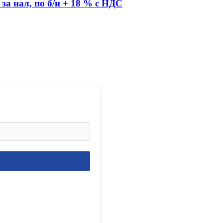
 за нал, по б/н + 18 % с НДС
!