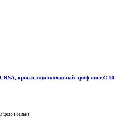
м URSA, кровля оцинкованный проф лист С 10
я целой семьи!