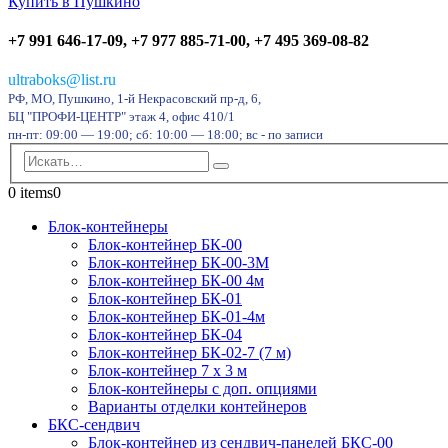
+7 991 646-17-09, +7 977 885-71-00, +7 495 369-08-82
ultraboks@list.ru
РФ, МО, Пушкино, 1-й Некрасовский пр-д, 6,
БЦ "ПРОФИ-ЦЕНТР" этаж 4, офис 410/1
пн-пт: 09:00 — 19:00; сб: 10:00 — 18:00; вс - по записи
0 items
0
Блок-контейнеры
Блок-контейнер БК-00
Блок-контейнер БК-00-3М
Блок-контейнер БК-00 4м
Блок-контейнер БК-01
Блок-контейнер БК-01-4м
Блок-контейнер БК-04
Блок-контейнер БК-02-7 (7 м)
Блок-контейнер 7 х 3 м
Блок-контейнеры с доп. опциями
Варианты отделки контейнеров
БКС-сендвич
Блок-контейнер из сендвич-панелей БКС-00