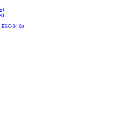
м)
м)
й БКС-04 6м