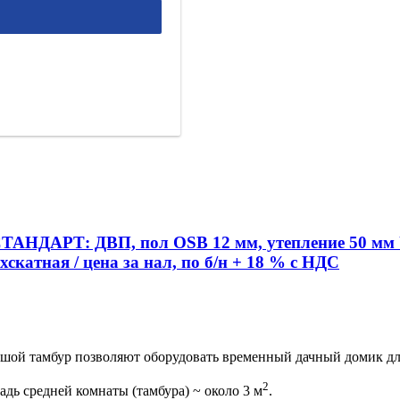
 м СТАНДАРТ: ДВП, пол OSB 12 мм, утепление 50 м
скатная / цена за нал, по б/н + 18 % с НДС
ьшой тамбур позволяют оборудовать временный дачный домик дл
2
адь средней комнаты (тамбура) ~ около 3 м
.