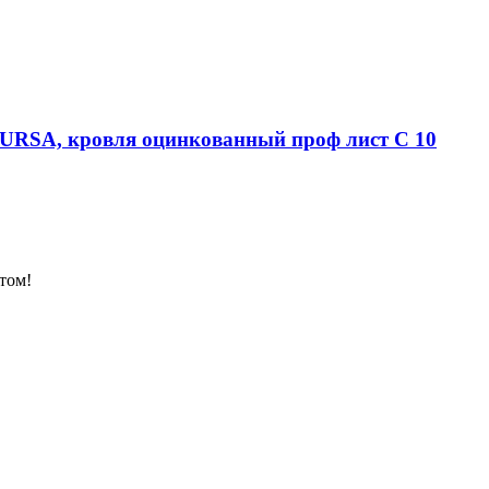
м URSA, кровля оцинкованный проф лист С 10
том!